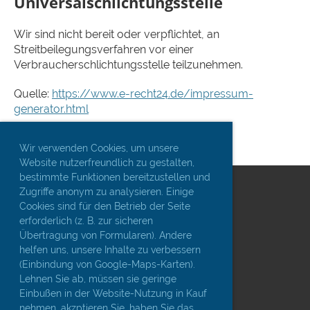
Universalschlichtungsstelle
Wir sind nicht bereit oder verpflichtet, an
Streitbeilegungsverfahren vor einer
Verbraucherschlichtungsstelle teilzunehmen.
Quelle:
https://www.e-recht24.de/impressum-
generator.html
Wir verwenden Cookies, um unsere
Website nutzerfreundlich zu gestalten,
bestimmte Funktionen bereitzustellen und
Zugriffe anonym zu analysieren. Einige
Cookies sind für den Betrieb der Seite
erforderlich (z. B. zur sicheren
Übertragung von Formularen). Andere
helfen uns, unsere Inhalte zu verbessern
(Einbindung von Google-Maps-Karten).
© streets e.V.
Lehnen Sie ab, müssen sie geringe
Einbußen in der Website-Nutzung in Kauf
nehmen, akzptieren Sie, haben Sie das